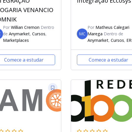
TEGRAÇÃO
Integração Eccosys
OGARIA VENANCIO
OMNIK
Por
Willian Cremon
Dentro
Por
Matheus Calegari
C
de
Anymarket
,
Cursos
,
MC
Marega
Dentro de
Marketplaces
Anymarket
,
Cursos
,
ER
Comece a estudar
Comece a estudar