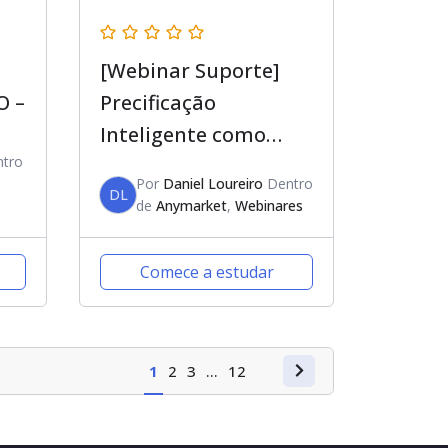
[Webinar Suporte]
O –
Precificação
Inteligente como
tro
configurar regras e
Por
Daniel Loureiro
Dentro
campanhas no
DL
de
Anymarket
,
Webinares
ANYMARKET
Comece a estudar
1
2
3
…
12