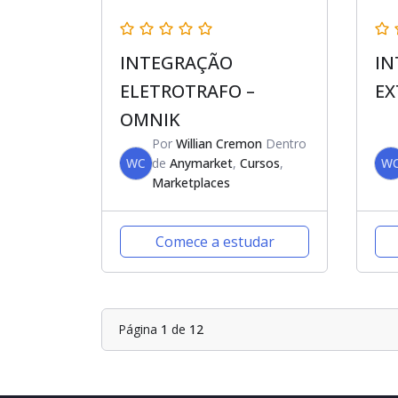
INTEGRAÇÃO
IN
ELETROTRAFO –
EX
OMNIK
Por
Willian Cremon
Dentro
WC
de
Anymarket
,
Cursos
,
W
Marketplaces
Comece a estudar
Página
1
de
12