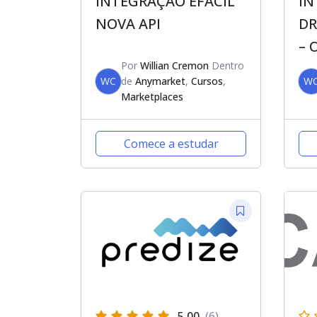
INTEGRAÇÃO EFACIL
IN
NOVA API
DR
– 
Por
Willian Cremon
Dentro
WC
de
Anymarket
,
Cursos
,
W
Marketplaces
Comece a estudar
5.00
(6)