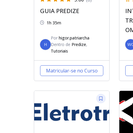
GUIA PREDIZE
IN
TR
1h 35m
O
Por
higor.patriarcha
H
Dentro de
Predize
,
W
Tutoriais
Matricular-se no Curso