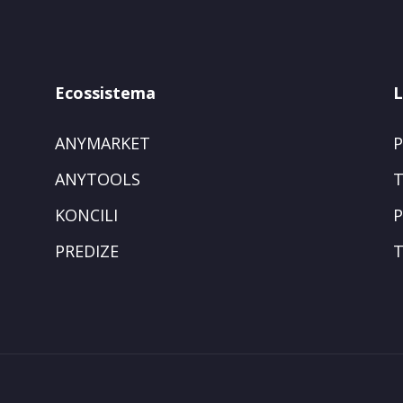
Ecossistema
L
ANYMARKET
P
ANYTOOLS
T
KONCILI
P
PREDIZE
T