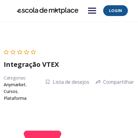
Skip
to
LOGIN
content
Integração VTEX
Categorias:
Lista de desejos
Compartilhar
Anymarket
,
Cursos
,
Plataforma