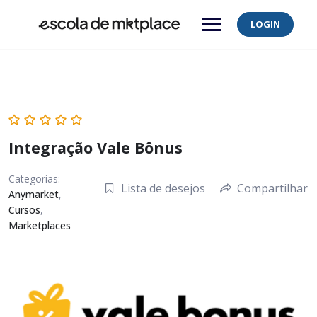
Skip
to
LOGIN
content
Integração Vale Bônus
Categorias:
Lista de desejos
Compartilhar
Anymarket
,
Cursos
,
Marketplaces