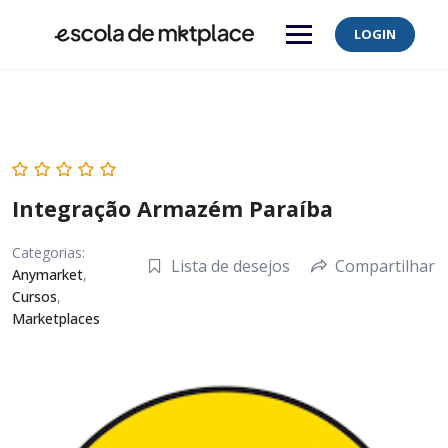
Skip
to
LOGIN
content
Integração Armazém Paraíba
Categorias:
Lista de desejos
Compartilhar
Anymarket
,
Cursos
,
Marketplaces